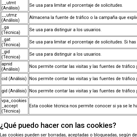
__utmt
Se usa para limitar el porcentaje de solicitudes.
(Análisis)
__utmz
Almacena la fuente de tráfico o la campaña que explic
(Análisis)
_ga
Se usa para distinguir a los usuarios.
(Técnica)
_gat
Se usa para limitar el porcentaje de solicitudes. Si
(Técnica)
_gid
Se usa para distinguir a los usuarios.
(Técnica)
apnid
Nos permite contar las visitas y las fuentes de tráfic
(Análisis)
cid (Análisis)
Nos permite contar las visitas y las fuentes de tráfic
gid (Análisis)
Nos permite contar las visitas y las fuentes de tráfic
vpa_cookies
_accept
Esta cookie técnica nos permite conocer si ya se le h
(Técnica)
¿Qué puedo hacer con las cookies?
Las cookies pueden ser borradas, aceptadas o bloqueadas, según de