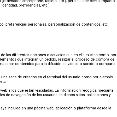
(ordenador, smartphone, tableta, etc.), pero sí tiene cierto impacto
dentidad, preferencias, etc.).
o, preferencias personales, personalización de contenidos, etc.
 de las diferentes opciones o servicios que en ella existan como, por
s elementos que integran un pedido, realizar el proceso de compra de
 almacenar contenidos para la difusión de videos o sonido o compartir
 una serie de criterios en el terminal del usuario como por ejemplo
etc.
s web a los que están vinculadas. La información recogida mediante
iles de navegación de los usuarios de dichos sitios, aplicaciones y
 haya incluido en una página web, aplicación o plataforma desde la