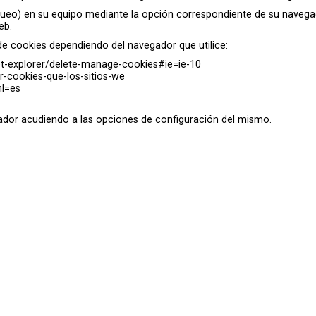
queo) en su equipo mediante la opción correspondiente de su navega
eb.
 de cookies dependiendo del navegador que utilice:
et-explorer/delete-manage-cookies#ie=ie-10
ar-cookies-que-los-sitios-we
hl=es
dor acudiendo a las opciones de configuración del mismo.