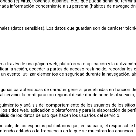
ado (ej. virus, troyanos, gusanos, etc.) que pueda dañar su terminal 
ada información concerniente a su persona (hábitos de navegación, i
ales (datos sensibles). Los datos que guardan son de carácter técnic
 a través de una página web, plataforma o aplicación y la utilización
ificar la sesión, acceder a partes de acceso restringido, recordar lo
 en un evento, utilizar elementos de seguridad durante la navegación,
lgunas características de carácter general predefinidas en función de
al servicio, la configuración regional desde donde accede al servicio, 
guimiento y análisis del comportamiento de los usuarios de los sitio
e los sitios web, aplicación o plataforma y para la elaboración de perf
álisis de los datos de uso que hacen los usuarios del servicio.
osible, de los espacios publicitarios que, en su caso, el responsable
contenido editado o la frecuencia en la que se muestran los anuncios.