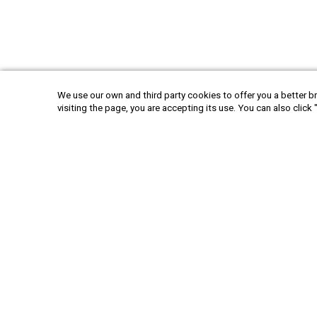
We use our own and third party cookies to offer you a better br
visiting the page, you are accepting its use. You can also click 
+52 55 6719 0491
hola@viajesplanetaazul.com
Rubén Darío 13 piso 8, Col. Polanco
11580, Ciudad de México, México
Privacy Policy
|
Terms and conditions
|
Cookies Policy
| Copyright © 2026 Viajes Planeta Azul