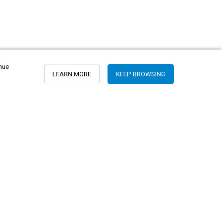
inue
LEARN MORE
KEEP BROWSING